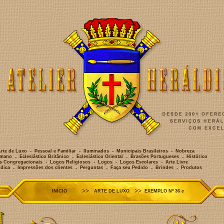
Atelier Heráldico
>>
>>
INÍCIO
ARTE DE LUXO
EXEMPLO Nº 36 c