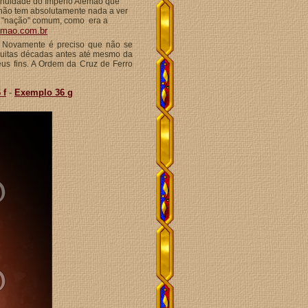
ntinuidade do Império Alemão que
o não tem absolutamente nada a ver
ma "nação" comum, como era a
emao.com.br
". Novamente é preciso que não se
 muitas décadas antes até mesmo da
us fins. A Ordem da Cruz de Ferro
 f
-
Exemplo 36 g