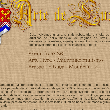
Desenvolvemos uma arte mais rebuscada e cheia de 
artísticos ao estilo medieval de páginas de livros 
documentos da realeza, e qualquer outro tipo que, por sere
de se fazer, eram por isso caríssimas na sua época.
chamado de "Micronacionalismo", no qual se simula o funcionamento de uma n
destaa particularidade, não é algum tipo de game de RGP.Seus participantes aão "
 a simulação de cotidianos funcionais de governo no executivo, no judiciário e no
s de Estado, existe uma casta nobiliárquica e existe até uma Constituição para 
riam governando uma nação do mundo real, como a Alemanha, a Itália, França a 
 visual para ao menos dar um aspecto mais cultural ao hobbie. De modo algum o
rdade.