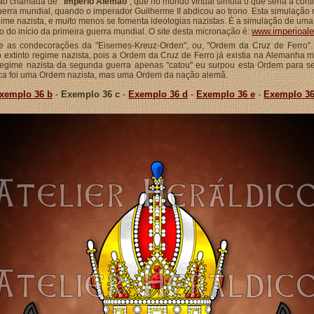
ção chamada de
"Império Alemão
", que no mundo virtual simula o que seria a co
guerra mundial, quando o imperador Guilherme II abdicou ao trono. Esta simulaçã
gime nazista, e muito menos se fomenta ideologias nazistas. É a simulação de u
www.imperioal
o início da primeira guerra mundial. O site desta micronação é:
 e as condecorações da "Eisernes-Kreuz-Orden", ou, "Ordem da Cruz de Ferro
 extinto regime nazista, pois a Ordem da Cruz de Ferro já existia na Alemanha
 regime nazista da segunda guerra apenas "catou" eu surpou esta Ordem para se
unca foi uma Ordem nazista, mas uma Ordem da nação alemã.
xemplo 36 b
-
Exemplo 36 c
-
Exemplo 36 d
-
Exemplo 36 e
-
Exemplo 36