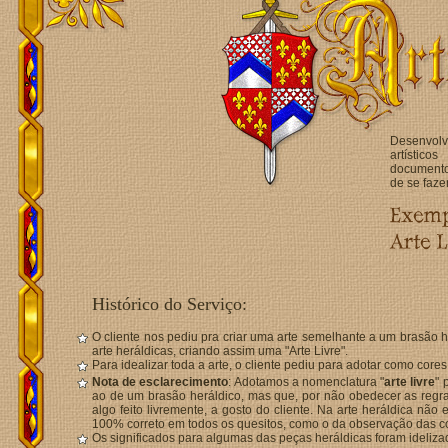
Desenvol
artístico
documentos
de se faze
Histórico do Serviço:
O cliente nos pediu pra criar uma arte semelhante a um brasão
arte heráldicas, criando assim uma "Arte Livre".
Para idealizar toda a arte, o cliente pediu para adotar como core
Nota de esclarecimento
: Adotamos a nomenclatura "
arte livre
" 
ao de um brasão heráldico, mas que, por não obedecer as regr
algo feito livremente, a gosto do cliente. Na arte heráldica não
100% correto em todos os quesitos, como o da observação das co
Os significados para algumas das peças heráldicas foram idelizado