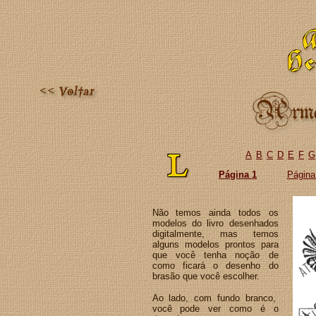
A
B
C
D
E
F
G
Página 1
Página
Não temos ainda todos os
modelos do livro desenhados
digitalmente, mas temos
alguns modelos prontos para
que você tenha noção de
como ficará o desenho do
brasão que você escolher.
Ao lado, com fundo branco,
você pode ver como é o