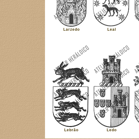
Larzedo
Leal
Lebrão
Ledo